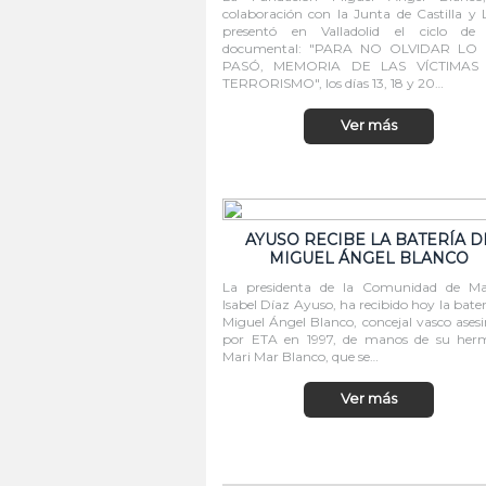
colaboración con la Junta de Castilla y 
presentó en Valladolid el ciclo de 
documental: "PARA NO OLVIDAR LO
PASÓ, MEMORIA DE LAS VÍCTIMAS
TERRORISMO", los días 13, 18 y 20…
Ver más
AYUSO RECIBE LA BATERÍA D
MIGUEL ÁNGEL BLANCO
La presidenta de la Comunidad de Mad
Isabel Díaz Ayuso, ha recibido hoy la bater
Miguel Ángel Blanco, concejal vasco ases
por ETA en 1997, de manos de su her
Mari Mar Blanco, que se…
Ver más