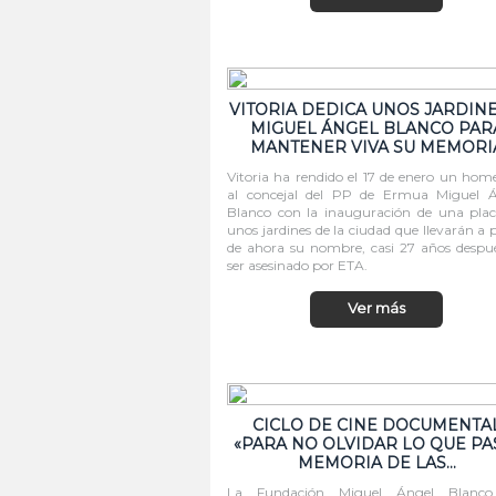
VITORIA DEDICA UNOS JARDINE
MIGUEL ÁNGEL BLANCO PAR
MANTENER VIVA SU MEMORI
Vitoria ha rendido el 17 de enero un hom
al concejal del PP de Ermua Miguel Á
Blanco con la inauguración de una pla
unos jardines de la ciudad que llevarán a p
de ahora su nombre, casi 27 años despu
ser asesinado por ETA.
Ver más
CICLO DE CINE DOCUMENTA
«PARA NO OLVIDAR LO QUE PA
MEMORIA DE LAS…
La Fundación Miguel Ángel Blanco