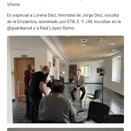
Vitoria.
En especial a Lorena Díez, hermana de Jorge Diez, escolta
de la Ertzaintza, asesinado por ETA; E. Y J.M, escoltas en la
@guardiacivil y a Raúl López Romo.