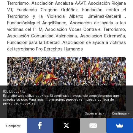
Terrorismo, Asociación Andaluza AAVT, Asociación Riojana
VT, Fundación Gregorio Ordóñez, Fundación contra el
Terrorismo y la Violencia Alberto Jiménez-Becerril ,
FundaciónMiguel ÁngelBlanco, Asociación de ayuda a las
víctimas del 11 M, Asociación Voces Contra el Terrorismo,
Asociación Comunidad Valenciana, Asociacion Extremeña,
Fundación para la Libertad, Asociación de ayuda a víctimas
del terrorismo Pro Derechos Humanos
USO DE COOKIES
Este sitio web utiliza cookies. Si continúas navegando consideramos que
aceptas su uso. Para más información, puedes ver nuestra política de
privacidad y cookies.
Saber más »
Continuar »
Compartir
Manifestación a favor de la doctrina Parot