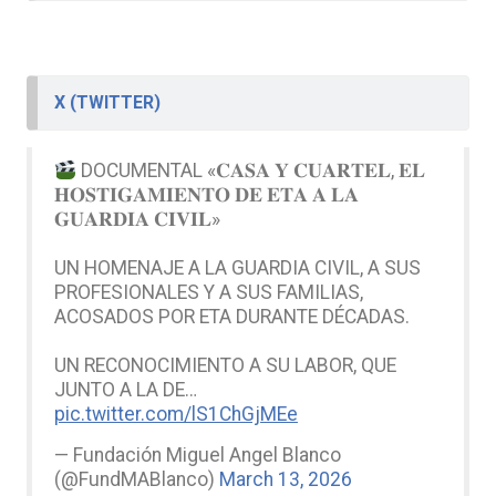
X (TWITTER)
DOCUMENTAL «𝐂𝐀𝐒𝐀 𝐘 𝐂𝐔𝐀𝐑𝐓𝐄𝐋, 𝐄𝐋
𝐇𝐎𝐒𝐓𝐈𝐆𝐀𝐌𝐈𝐄𝐍𝐓𝐎 𝐃𝐄 𝐄𝐓𝐀 𝐀 𝐋𝐀
𝐆𝐔𝐀𝐑𝐃𝐈𝐀 𝐂𝐈𝐕𝐈𝐋»
UN HOMENAJE A LA GUARDIA CIVIL, A SUS
PROFESIONALES Y A SUS FAMILIAS,
ACOSADOS POR ETA DURANTE DÉCADAS.
UN RECONOCIMIENTO A SU LABOR, QUE
JUNTO A LA DE…
pic.twitter.com/lS1ChGjMEe
— Fundación Miguel Angel Blanco
(@FundMABlanco)
March 13, 2026