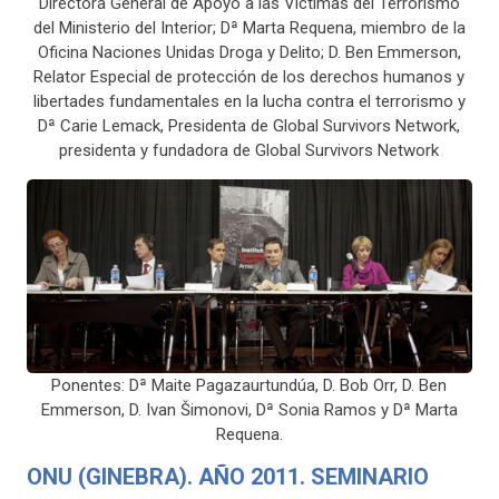
Directora General de Apoyo a las Víctimas del Terrorismo
del Ministerio del Interior; Dª Marta Requena, miembro de la
Oficina Naciones Unidas Droga y Delito; D. Ben Emmerson,
Relator Especial de protección de los derechos humanos y
libertades fundamentales en la lucha contra el terrorismo y
Dª Carie Lemack, Presidenta de Global Survivors Network,
presidenta y fundadora de Global Survivors Network
Ponentes: Dª Maite Pagazaurtundúa, D. Bob Orr, D. Ben
Emmerson, D. Ivan Šimonovi, Dª Sonia Ramos y Dª Marta
Requena.
ONU (GINEBRA). AÑO 2011. SEMINARIO