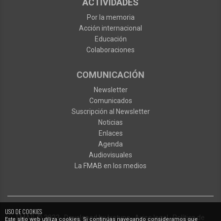
ACTIVIDADES
Por la memoria
Acción internacional
Educación
Colaboraciones
COMUNICACIÓN
Newsletter
Comunicados
Suscripción al Newsletter
Noticias
Enlaces
Agenda
Audiovisuales
La FMAB en los medios
USO DE COOKIES
FMAB
© 2023
·
Developed by
Ixotype
·
Aviso legal
·
Política de
Este sitio web utiliza cookies. Si continúas navegando consideramos que