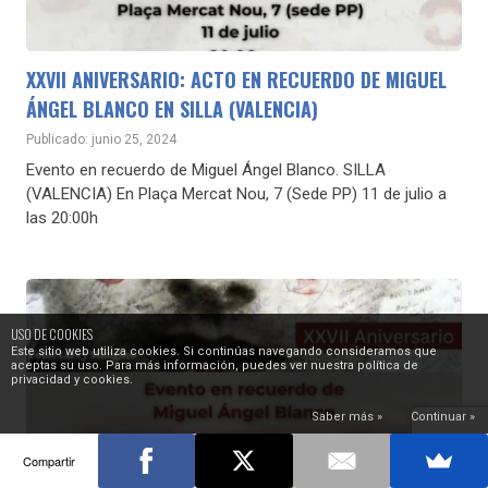
XXVII ANIVERSARIO: ACTO EN RECUERDO DE MIGUEL
ÁNGEL BLANCO EN SILLA (VALENCIA)
Publicado: junio 25, 2024
Evento en recuerdo de Miguel Ángel Blanco. SILLA
(VALENCIA) En Plaça Mercat Nou, 7 (Sede PP) 11 de julio a
las 20:00h
USO DE COOKIES
Este sitio web utiliza cookies. Si continúas navegando consideramos que
aceptas su uso. Para más información, puedes ver nuestra política de
privacidad y cookies.
Saber más »
Continuar »
Compartir