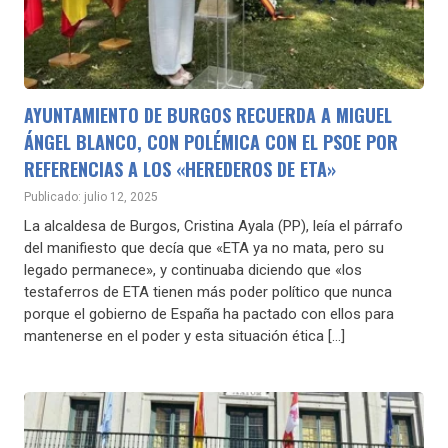
AYUNTAMIENTO DE BURGOS RECUERDA A MIGUEL
ÁNGEL BLANCO, CON POLÉMICA CON EL PSOE POR
REFERENCIAS A LOS «HEREDEROS DE ETA»
Publicado: julio 12, 2025
La alcaldesa de Burgos, Cristina Ayala (PP), leía el párrafo
del manifiesto que decía que «ETA ya no mata, pero su
legado permanece», y continuaba diciendo que «los
testaferros de ETA tienen más poder político que nunca
porque el gobierno de España ha pactado con ellos para
mantenerse en el poder y esta situación ética […]