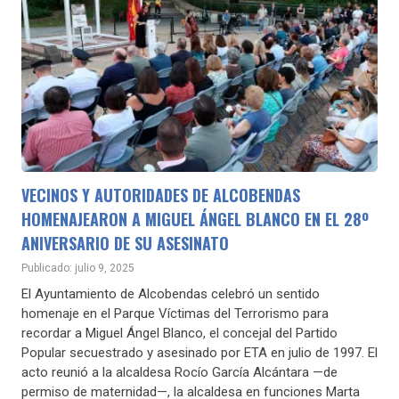
VECINOS Y AUTORIDADES DE ALCOBENDAS
HOMENAJEARON A MIGUEL ÁNGEL BLANCO EN EL 28º
ANIVERSARIO DE SU ASESINATO
Publicado: julio 9, 2025
El Ayuntamiento de Alcobendas celebró un sentido
homenaje en el Parque Víctimas del Terrorismo para
recordar a Miguel Ángel Blanco, el concejal del Partido
Popular secuestrado y asesinado por ETA en julio de 1997. El
acto reunió a la alcaldesa Rocío García Alcántara —de
permiso de maternidad—, la alcaldesa en funciones Marta