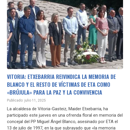
VITORIA: ETXEBARRIA REIVINDICA LA MEMORIA DE
BLANCO Y EL RESTO DE VÍCTIMAS DE ETA COMO
«BRÚJULA» PARA LA PAZ Y LA CONVIVENCIA
Publicado: julio 11, 2025
La alcaldesa de Vitoria-Gasteiz, Maider Etxebarria, ha
participado este jueves en una ofrenda floral en memoria del
concejal del PP Miguel Ángel Blanco, asesinado por ETA el
13 de julio de 1997, en la que subrayado que «la memoria