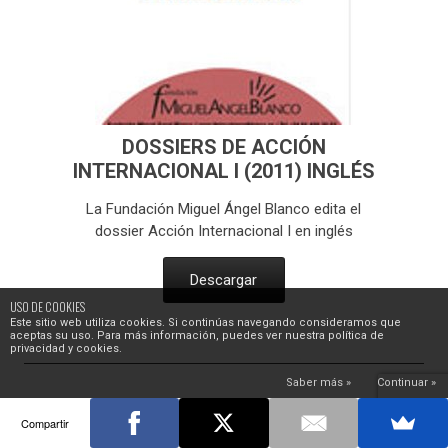
DOSSIERS DE ACCIÓN
INTERNACIONAL I (2011) INGLÉS
La Fundación Miguel Ángel Blanco edita el
dossier Acción Internacional I en inglés
Descargar
USO DE COOKIES
Este sitio web utiliza cookies. Si continúas navegando consideramos que
aceptas su uso. Para más información, puedes ver nuestra política de
privacidad y cookies.
Saber más »
Continuar »
Compartir