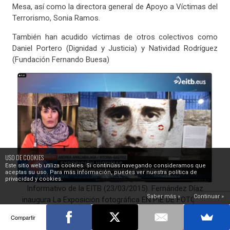
Mesa, así como la directora general de Apoyo a Víctimas del
Terrorismo, Sonia Ramos.
También han acudido víctimas de otros colectivos como
Daniel Portero (Dignidad y Justicia) y Natividad Rodríguez
(Fundación Fernando Buesa)
USO DE COOKIES
Este sitio web utiliza cookies. Si continúas navegando consideramos que
aceptas su uso. Para más información, puedes ver nuestra política de
privacidad y cookies.
Informativo de la EITB (23/03/2015). Fernández Díaz
Saber más »
Continuar »
inaugura La Exposición fotográfica EN PIE DE FOTO, LA
MIRADA DE LA VICTIMA.
Compartir