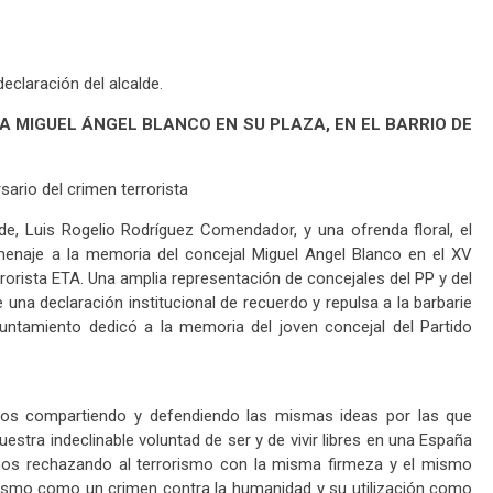
declaración del alcalde.
 MIGUEL ÁNGEL BLANCO EN SU PLAZA, EN EL BARRIO DE
sario del crimen terrorista
lde, Luis Rogelio Rodríguez Comendador, y una ofrenda floral, el
menaje a la memoria del concejal Miguel Angel Blanco en el XV
rorista ETA. Una amplia representación de concejales del PP y del
 una declaración institucional de recuerdo y repulsa a la barbarie
Ayuntamiento dedicó a la memoria del joven concejal del Partido
mos compartiendo y defendiendo las mismas ideas por las que
stra indeclinable voluntad de ser y de vivir libres en una España
mos rechazando al terrorismo con la misma firmeza y el mismo
ismo como un crimen contra la humanidad y su utilización como