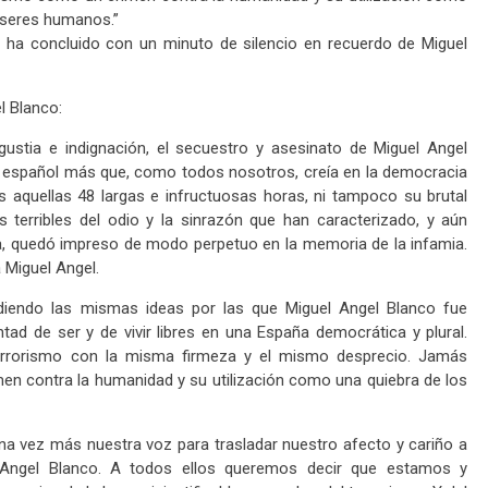
o seres humanos.”
 ha concluido con un minuto de silencio en recuerdo de Miguel
l Blanco:
stia e indignación, el secuestro y asesinato de Miguel Angel
 Un español más que, como todos nosotros, creía en la democracia
ás aquellas 48 largas e infructuosas horas, ni tampoco su brutal
terribles del odio y la sinrazón que han caracterizado, y aún
na, quedó impreso de modo perpetuo en la memoria de la infamia.
 Miguel Angel.
iendo las mismas ideas por las que Miguel Angel Blanco fue
tad de ser y de vivir libres en una España democrática y plural.
errorismo con la misma firmeza y el mismo desprecio. Jamás
en contra la humanidad y su utilización como una quiebra de los
a vez más nuestra voz para trasladar nuestro afecto y cariño a
 Angel Blanco. A todos ellos queremos decir que estamos y