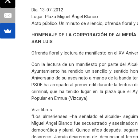
Día: 13-07-2012
Lugar: Plaza Miguel Ángel Blanco
Acto público. Un minuto de silencio, ofrenda floral y 
HOMENAJE DE LA CORPORACIÓN DE ALMERÍA A
SAN LUIS
Ofrenda floral y lectura de manifiesto en el XV Aniver
Con la lectura de un manifiesto por parte del Alca
Ayuntamiento ha rendido un sencillo y sentido ho
Aniversario de su asesinato a manos de la banda ter
PSOE ha arropado al primer edil durante la lectura de
criminal, que ha tenido lugar en la plaza que el 
Popular en Ermua (Vizcaya).
Vivir libres
“Los almerienses –ha señalado el alcalde- segui
Miguel Angel Blanco fue secuestrado y asesinado: nue
democrática y plural. Quince años después, segui
desprecio. Jamás dejaremos de denunciar al terror