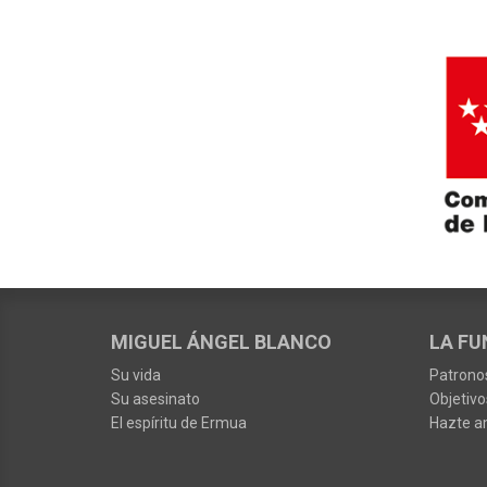
MIGUEL ÁNGEL BLANCO
LA FU
Su vida
Patrono
Su asesinato
Objetivo
El espíritu de Ermua
Hazte a