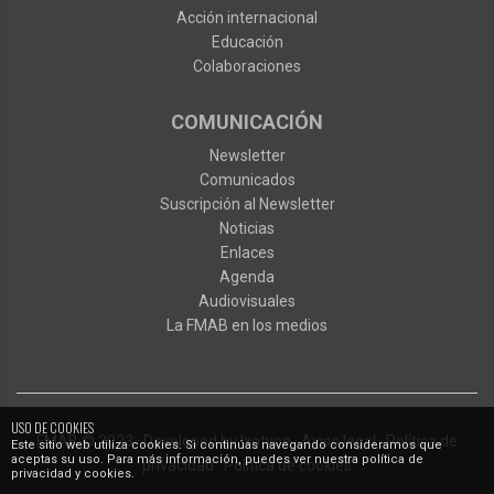
Acción internacional
Educación
Colaboraciones
COMUNICACIÓN
Newsletter
Comunicados
Suscripción al Newsletter
Noticias
Enlaces
Agenda
Audiovisuales
La FMAB en los medios
USO DE COOKIES
FMAB
© 2023
·
Developed by
Ixotype
·
Aviso legal
·
Política de
Este sitio web utiliza cookies. Si continúas navegando consideramos que
aceptas su uso. Para más información, puedes ver nuestra política de
privacidad
·
Política de cookies
privacidad y cookies.