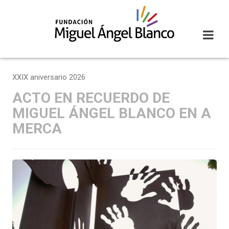
Skip
to
content
XXIX aniversario 2026
ACTO EN RECUERDO DE
MIGUEL ÁNGEL BLANCO EN A
MERCA