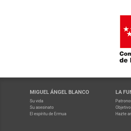
MIGUEL ÁNGEL BLANCO
LA FU
Su vida
Patrono
Su asesinato
Objetivo
El espíritu de Ermua
Hazte a