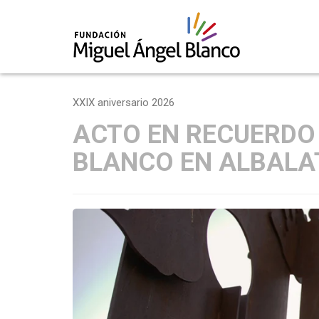
Skip
to
XXIX aniversario 2026
content
ACTO EN RECUERDO
BLANCO EN ALBALAT