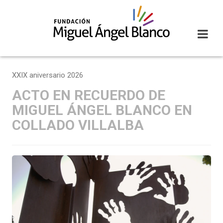
Skip
to
content
XXIX aniversario 2026
ACTO EN RECUERDO DE
MIGUEL ÁNGEL BLANCO EN
COLLADO VILLALBA