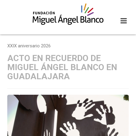
Skip
to
content
XXIX aniversario 2026
ACTO EN RECUERDO DE
MIGUEL ÁNGEL BLANCO EN
GUADALAJARA