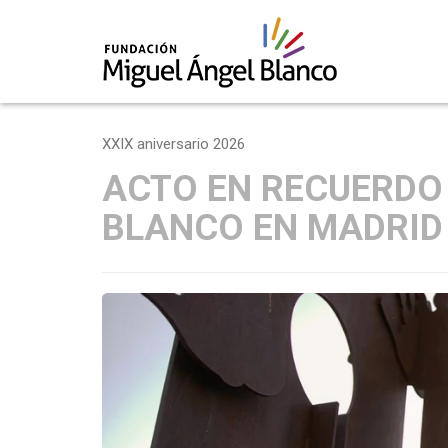
Skip
to
XXIX aniversario 2026
content
ACTO EN RECUERDO
BLANCO EN MADRID