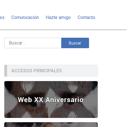
des
Comunicación
Hazte amigo
Contacto
Buscar:
ACCESOS PRINCIPALES