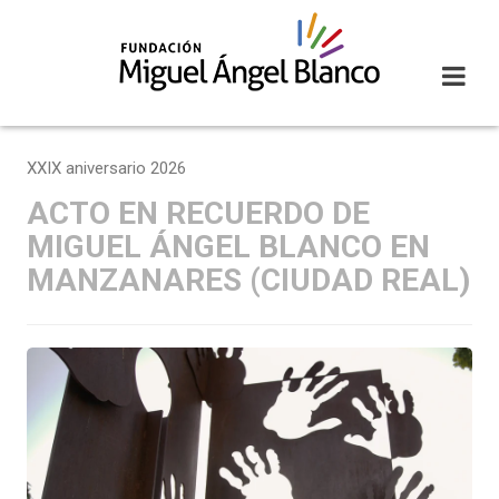
Skip
to
content
XXIX aniversario 2026
ACTO EN RECUERDO DE
MIGUEL ÁNGEL BLANCO EN
MANZANARES (CIUDAD REAL)