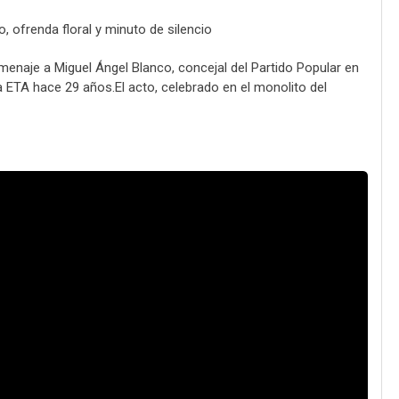
, ofrenda floral y minuto de silencio
enaje a Miguel Ángel Blanco, concejal del Partido Popular en
a ETA hace 29 años.El acto, celebrado en el monolito del