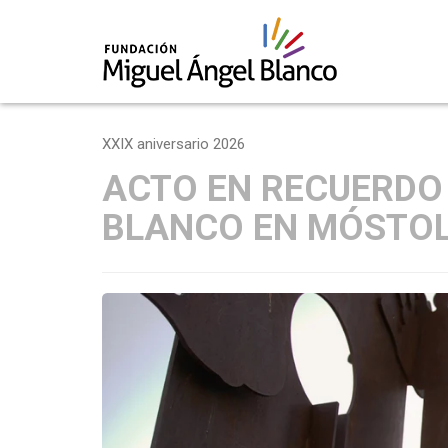
Skip
to
XXIX aniversario 2026
content
ACTO EN RECUERDO
BLANCO EN MÓSTO