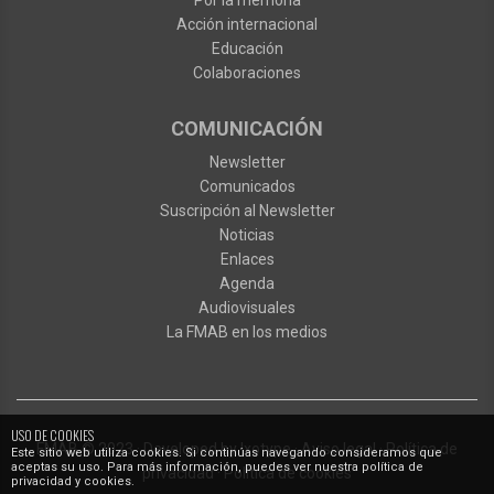
Por la memoria
Acción internacional
Educación
Colaboraciones
COMUNICACIÓN
Newsletter
Comunicados
Suscripción al Newsletter
Noticias
Enlaces
Agenda
Audiovisuales
La FMAB en los medios
USO DE COOKIES
FMAB
© 2023
·
Developed by
Ixotype
·
Aviso legal
·
Política de
Este sitio web utiliza cookies. Si continúas navegando consideramos que
aceptas su uso. Para más información, puedes ver nuestra política de
privacidad
·
Política de cookies
privacidad y cookies.