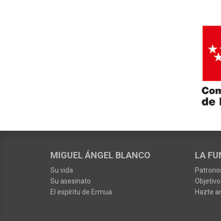
MIGUEL ÁNGEL BLANCO
LA FU
Su vida
Patrono
Su asesinato
Objetivo
El espíritu de Ermua
Hazte a