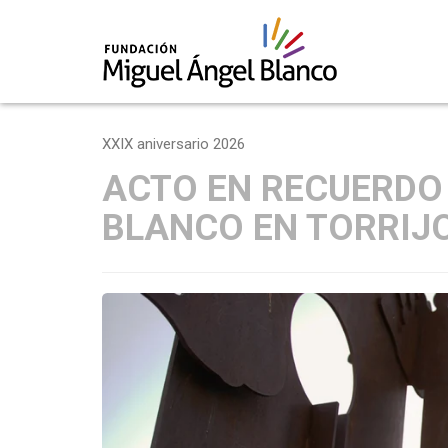
Skip
to
XXIX aniversario 2026
content
ACTO EN RECUERDO
BLANCO EN TORRIJ