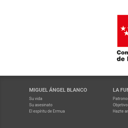
MIGUEL ÁNGEL BLANCO
LA FU
Su vida
Patrono
Su asesinato
Objetivo
El espíritu de Ermua
Hazte a