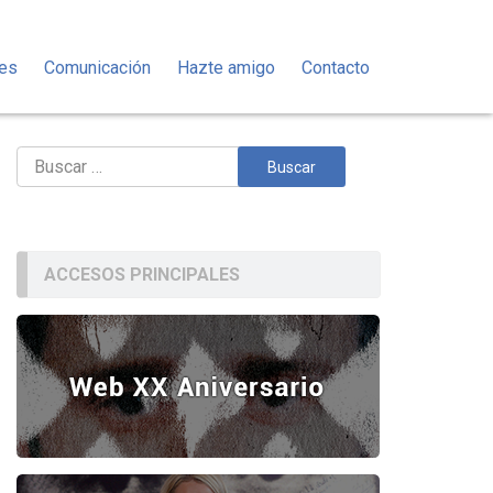
des
Comunicación
Hazte amigo
Contacto
Buscar:
ACCESOS PRINCIPALES