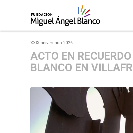
Skip
to
XXIX aniversario 2026
content
ACTO EN RECUERDO
BLANCO EN VILLAF