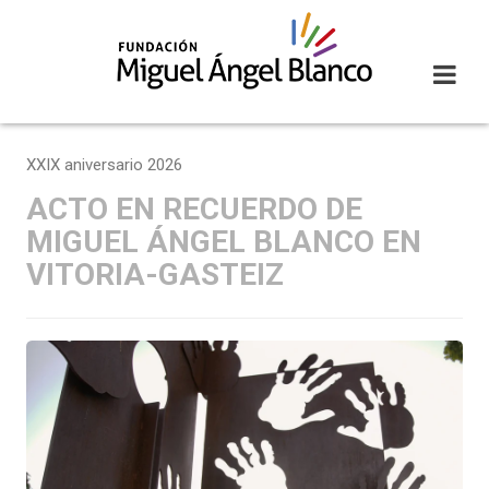
Skip
to
content
XXIX aniversario 2026
ACTO EN RECUERDO DE
MIGUEL ÁNGEL BLANCO EN
VITORIA-GASTEIZ