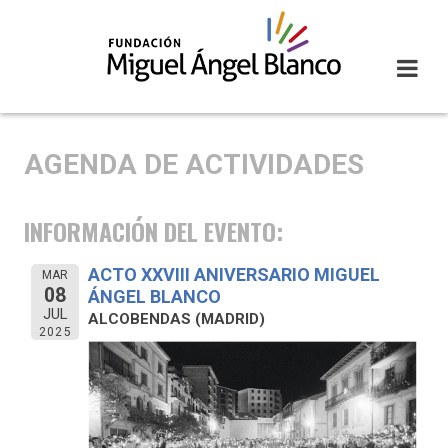
Skip
to
content
AGENDA DE ACTIVIDADES
INFORMACIÓN DEL EVENTO:
ACTO XXVIII ANIVERSARIO MIGUEL
MAR
08
ÁNGEL BLANCO
JUL
ALCOBENDAS (MADRID)
2025