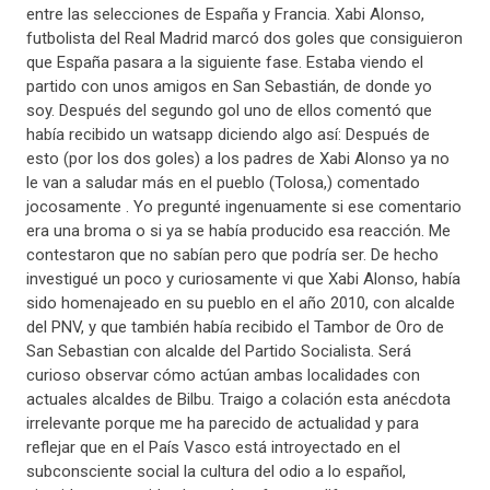
entre las selecciones de España y Francia. Xabi Alonso,
futbolista del Real Madrid marcó dos goles que consiguieron
que España pasara a la siguiente fase. Estaba viendo el
partido con unos amigos en San Sebastián, de donde yo
soy. Después del segundo gol uno de ellos comentó que
había recibido un watsapp diciendo algo así: Después de
esto (por los dos goles) a los padres de Xabi Alonso ya no
le van a saludar más en el pueblo (Tolosa,) comentado
jocosamente . Yo pregunté ingenuamente si ese comentario
era una broma o si ya se había producido esa reacción. Me
contestaron que no sabían pero que podría ser. De hecho
investigué un poco y curiosamente vi que Xabi Alonso, había
sido homenajeado en su pueblo en el año 2010, con alcalde
del PNV, y que también había recibido el Tambor de Oro de
San Sebastian con alcalde del Partido Socialista. Será
curioso observar cómo actúan ambas localidades con
actuales alcaldes de Bilbu. Traigo a colación esta anécdota
irrelevante porque me ha parecido de actualidad y para
reflejar que en el País Vasco está introyectado en el
subconsciente social la cultura del odio a lo español,