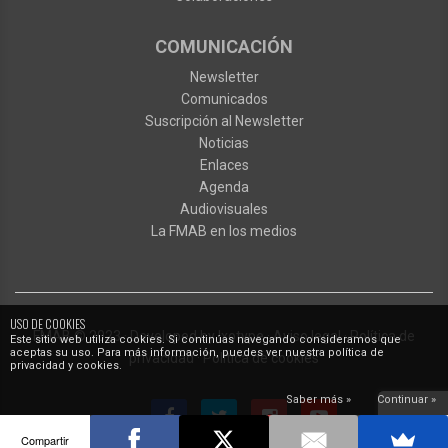
COMUNICACIÓN
Newsletter
Comunicados
Suscripción al Newsletter
Noticias
Enlaces
Agenda
Audiovisuales
La FMAB en los medios
USO DE COOKIES
FMAB
© 2023
·
Developed by
Ixotype
·
Aviso legal
·
Política de
Este sitio web utiliza cookies. Si continúas navegando consideramos que
aceptas su uso. Para más información, puedes ver nuestra política de
privacidad
·
Política de cookies
privacidad y cookies.
Saber más »
Continuar »
Compartir