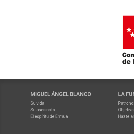
MIGUEL ÁNGEL BLANCO
LA FU
Su vida
Patrono
Su asesinato
Objetivo
El espíritu de Ermua
Hazte a