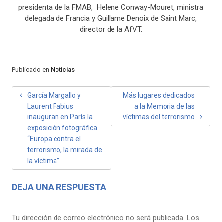
presidenta de la FMAB, Helene Conway-Mouret, ministra
delegada de Francia y Guillame Denoix de Saint
Marc,
director de la AfVT.
Publicado en
Noticias
NAVEGACIÓN
García Margallo y
Más lugares dedicados
Laurent Fabius
a la Memoria de las
DE
inauguran en París la
víctimas del terrorismo
ENTRADAS
exposición fotográfica
“Europa contra el
terrorismo, la mirada de
la víctima”
DEJA UNA RESPUESTA
Tu dirección de correo electrónico no será publicada.
Los