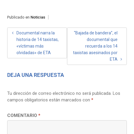
Publicado en
Noticias
NAVEGACIÓN
Documental narra la
“Bajada de bandera”, el
historia de 14 taxistas,
documental que
DE
«víctimas más
recuerda a los 14
ENTRADAS
olvidadas» de ETA
taxistas asesinados por
ETA
DEJA UNA RESPUESTA
Tu dirección de correo electrónico no será publicada.
Los
campos obligatorios están marcados con
*
COMENTARIO
*