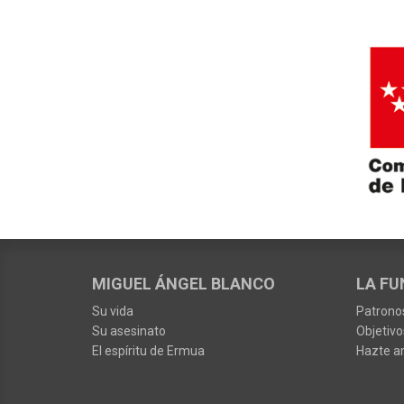
MIGUEL ÁNGEL BLANCO
LA FU
Su vida
Patrono
Su asesinato
Objetivo
El espíritu de Ermua
Hazte a