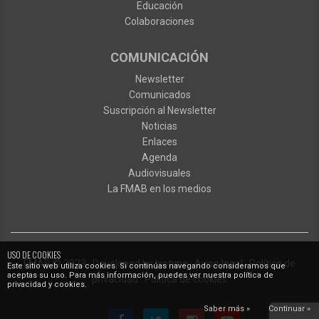
Educación
Colaboraciones
COMUNICACIÓN
Newsletter
Comunicados
Suscripción al Newsletter
Noticias
Enlaces
Agenda
Audiovisuales
La FMAB en los medios
USO DE COOKIES
FMAB
© 2023
·
Developed by
Ixotype
·
Aviso legal
·
Política de
Este sitio web utiliza cookies. Si continúas navegando consideramos que
aceptas su uso. Para más información, puedes ver nuestra política de
privacidad
·
Política de cookies
privacidad y cookies.
Saber más »
Continuar »