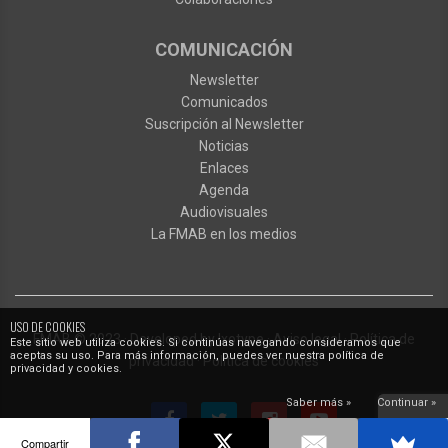
COMUNICACIÓN
Newsletter
Comunicados
Suscripción al Newsletter
Noticias
Enlaces
Agenda
Audiovisuales
La FMAB en los medios
USO DE COOKIES
FMAB
© 2023
·
Developed by
Ixotype
·
Aviso legal
·
Política de
Este sitio web utiliza cookies. Si continúas navegando consideramos que
aceptas su uso. Para más información, puedes ver nuestra política de
privacidad
·
Política de cookies
privacidad y cookies.
Saber más »
Continuar »
Compartir