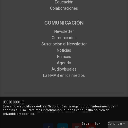
Educación
Colaboraciones
COMUNICACIÓN
Newsletter
Comunicados
Suscripción al Newsletter
Noticias
Enlaces
Agenda
Audiovisuales
La FMAB en los medios
USO DE COOKIES
FMAB
© 2023
·
Developed by
Ixotype
·
Aviso legal
·
Política de
Este sitio web utiliza cookies. Si continúas navegando consideramos que
aceptas su uso. Para más información, puedes ver nuestra política de
privacidad
·
Política de cookies
privacidad y cookies.
Saber más »
Continuar »