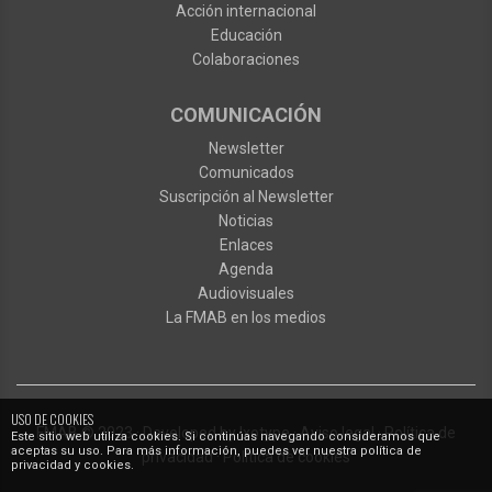
Acción internacional
Educación
Colaboraciones
COMUNICACIÓN
Newsletter
Comunicados
Suscripción al Newsletter
Noticias
Enlaces
Agenda
Audiovisuales
La FMAB en los medios
USO DE COOKIES
FMAB
© 2023
·
Developed by
Ixotype
·
Aviso legal
·
Política de
Este sitio web utiliza cookies. Si continúas navegando consideramos que
aceptas su uso. Para más información, puedes ver nuestra política de
privacidad
·
Política de cookies
privacidad y cookies.