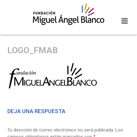
Skip
to
content
LOGO_FMAB
DEJA UNA RESPUESTA
Tu dirección de correo electrónico no será publicada.
Los
campos obligatorios están marcados con
*