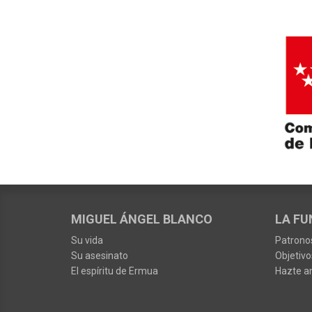
MIGUEL ÁNGEL BLANCO
LA FU
Su vida
Patrono
Su asesinato
Objetivo
El espíritu de Ermua
Hazte a