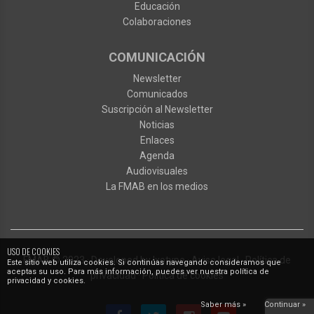
Educación
Colaboraciones
COMUNICACIÓN
Newsletter
Comunicados
Suscripción al Newsletter
Noticias
Enlaces
Agenda
Audiovisuales
La FMAB en los medios
USO DE COOKIES
FMAB
© 2023
·
Developed by
Ixotype
·
Aviso legal
·
Política de
Este sitio web utiliza cookies. Si continúas navegando consideramos que
aceptas su uso. Para más información, puedes ver nuestra política de
privacidad
·
Política de cookies
privacidad y cookies.
Saber más »
Continuar »