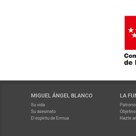
MIGUEL ÁNGEL BLANCO
LA FU
Su vida
Patrono
Su asesinato
Objetivo
El espíritu de Ermua
Hazte a