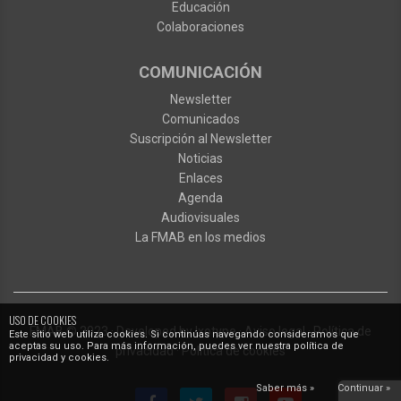
Educación
Colaboraciones
COMUNICACIÓN
Newsletter
Comunicados
Suscripción al Newsletter
Noticias
Enlaces
Agenda
Audiovisuales
La FMAB en los medios
USO DE COOKIES
FMAB
© 2023
·
Developed by
Ixotype
·
Aviso legal
·
Política de
Este sitio web utiliza cookies. Si continúas navegando consideramos que
aceptas su uso. Para más información, puedes ver nuestra política de
privacidad
·
Política de cookies
privacidad y cookies.
Saber más »
Continuar »