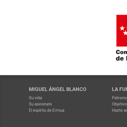
MIGUEL ÁNGEL BLANCO
LA FU
Su vida
Patrono
Su asesinato
Objetivo
El espíritu de Ermua
Hazte a