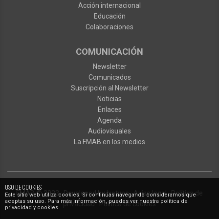
Acción internacional
Educación
Colaboraciones
COMUNICACIÓN
Newsletter
Comunicados
Suscripción al Newsletter
Noticias
Enlaces
Agenda
Audiovisuales
La FMAB en los medios
USO DE COOKIES
FMAB
© 2023
·
Developed by
Ixotype
·
Aviso legal
·
Política de
Este sitio web utiliza cookies. Si continúas navegando consideramos que
aceptas su uso. Para más información, puedes ver nuestra política de
privacidad
·
Política de cookies
privacidad y cookies.