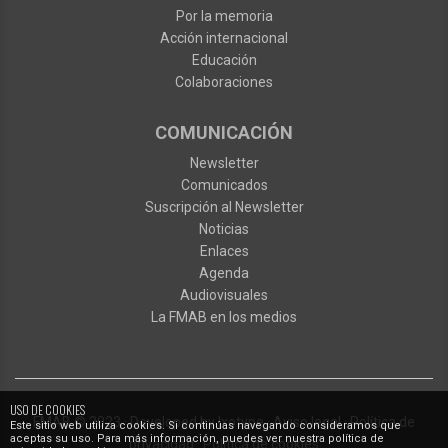
Por la memoria
Acción internacional
Educación
Colaboraciones
COMUNICACIÓN
Newsletter
Comunicados
Suscripción al Newsletter
Noticias
Enlaces
Agenda
Audiovisuales
La FMAB en los medios
USO DE COOKIES
FMAB
© 2023
·
Developed by
Ixotype
·
Aviso legal
·
Política de
Este sitio web utiliza cookies. Si continúas navegando consideramos que
aceptas su uso. Para más información, puedes ver nuestra política de
privacidad
·
Política de cookies