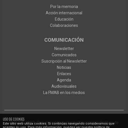
Por la memoria
Acción internacional
Educación
Colaboraciones
COMUNICACIÓN
Newsletter
Comunicados
Suscripción al Newsletter
Noticias
Enlaces
Agenda
Audiovisuales
La FMAB en los medios
USO DE COOKIES
FMAB
© 2023
·
Developed by
Ixotype
·
Aviso legal
·
Política de
Este sitio web utiliza cookies. Si continúas navegando consideramos que
aceptas su uso. Para más información, puedes ver nuestra política de