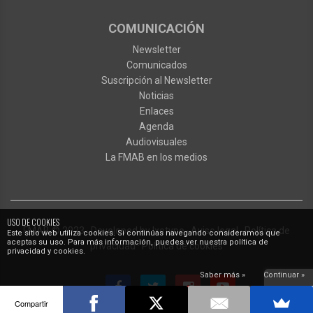
COMUNICACIÓN
Newsletter
Comunicados
Suscripción al Newsletter
Noticias
Enlaces
Agenda
Audiovisuales
La FMAB en los medios
USO DE COOKIES
FMAB
© 2023
·
Developed by
Ixotype
·
Aviso legal
·
Política de
Este sitio web utiliza cookies. Si continúas navegando consideramos que
aceptas su uso. Para más información, puedes ver nuestra política de
privacidad
·
Política de cookies
privacidad y cookies.
Saber más »
Continuar »
Compartir