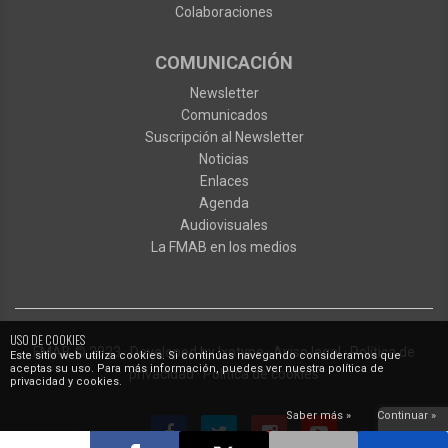
Colaboraciones
COMUNICACIÓN
Newsletter
Comunicados
Suscripción al Newsletter
Noticias
Enlaces
Agenda
Audiovisuales
La FMAB en los medios
USO DE COOKIES
FMAB
© 2023
·
Developed by
Ixotype
·
Aviso legal
·
Política de
Este sitio web utiliza cookies. Si continúas navegando consideramos que
aceptas su uso. Para más información, puedes ver nuestra política de
privacidad
·
Política de cookies
privacidad y cookies.
Saber más »
Continuar »