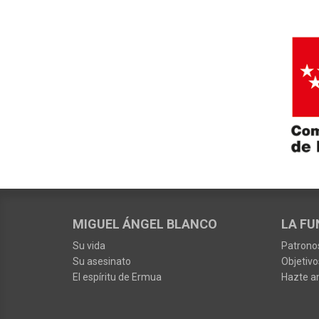
MIGUEL ÁNGEL BLANCO
LA FU
Su vida
Patrono
Su asesinato
Objetivo
El espíritu de Ermua
Hazte a