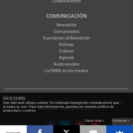
Colaboraciones
COMUNICACIÓN
Newsletter
Comunicados
Suscripción al Newsletter
Noticias
Enlaces
Agenda
Audiovisuales
La FMAB en los medios
USO DE COOKIES
FMAB
© 2023
·
Developed by
Ixotype
·
Aviso legal
·
Política de
Este sitio web utiliza cookies. Si continúas navegando consideramos que
aceptas su uso. Para más información, puedes ver nuestra política de
privacidad
·
Política de cookies
privacidad y cookies.
Saber más »
Continuar »
Compartir