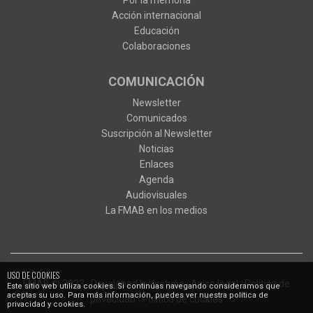
Acción internacional
Educación
Colaboraciones
COMUNICACIÓN
Newsletter
Comunicados
Suscripción al Newsletter
Noticias
Enlaces
Agenda
Audiovisuales
La FMAB en los medios
USO DE COOKIES
FMAB
© 2023
·
Developed by
Ixotype
·
Aviso legal
·
Política de
Este sitio web utiliza cookies. Si continúas navegando consideramos que
aceptas su uso. Para más información, puedes ver nuestra política de
privacidad
·
Política de cookies
privacidad y cookies.