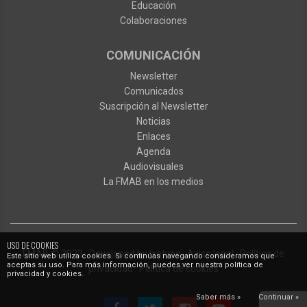
Educación
Colaboraciones
COMUNICACIÓN
Newsletter
Comunicados
Suscripción al Newsletter
Noticias
Enlaces
Agenda
Audiovisuales
La FMAB en los medios
USO DE COOKIES
FMAB
© 2023
·
Developed by
Ixotype
·
Aviso legal
·
Política de
Este sitio web utiliza cookies. Si continúas navegando consideramos que
aceptas su uso. Para más información, puedes ver nuestra política de
privacidad
·
Política de cookies
privacidad y cookies.
Saber más »
Continuar »