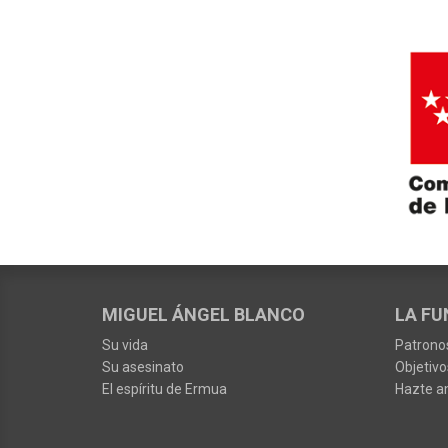
MIGUEL ÁNGEL BLANCO
LA FU
Su vida
Patrono
Su asesinato
Objetivo
El espíritu de Ermua
Hazte a